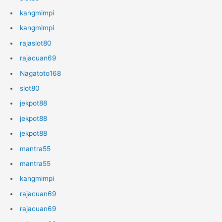
kangmimpi
kangmimpi
rajaslot80
rajacuan69
Nagatoto168
slot80
jekpot88
jekpot88
jekpot88
mantra55
mantra55
kangmimpi
rajacuan69
rajacuan69