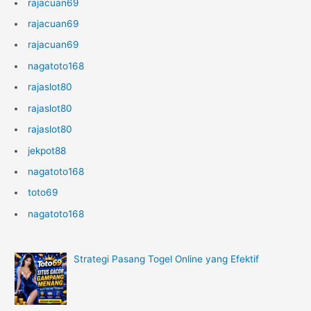
rajacuan69
rajacuan69
rajacuan69
nagatoto168
rajaslot80
rajaslot80
rajaslot80
jekpot88
nagatoto168
toto69
nagatoto168
Strategi Pasang Togel Online yang Efektif