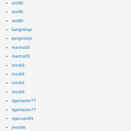
slot80
slot80
slot80
kangmimpi
kangmimpi
mantra55
mantra55
toto69
toto69
toto69
toto69
ligamaster77
ligamaster77
rajacuan69
jmarble