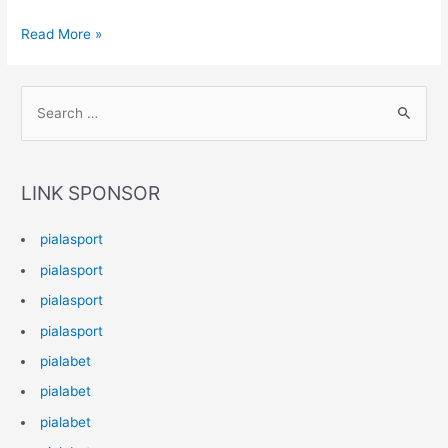
Asianbookie
Read More »
Permainan
Terpopuler
Ing
S
Indonesia
e
a
r
LINK SPONSOR
c
h
pialasport
f
pialasport
o
pialasport
r
pialasport
:
pialabet
pialabet
pialabet