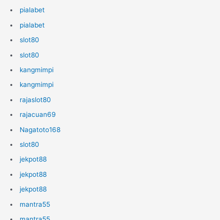
pialabet
pialabet
slot80
slot80
kangmimpi
kangmimpi
rajaslot80
rajacuan69
Nagatoto168
slot80
jekpot88
jekpot88
jekpot88
mantra55
mantra55