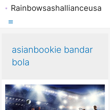
Skip
Rainbowsashallianceusa
to
content
Main
Menu
asianbookie bandar
bola