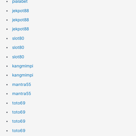
pialabet
jekpot88
jekpot88
jekpot88
slot80
slot80
slot80
kangmimpi
kangmimpi
mantra55
mantra55
toto69
toto69
toto69
toto69