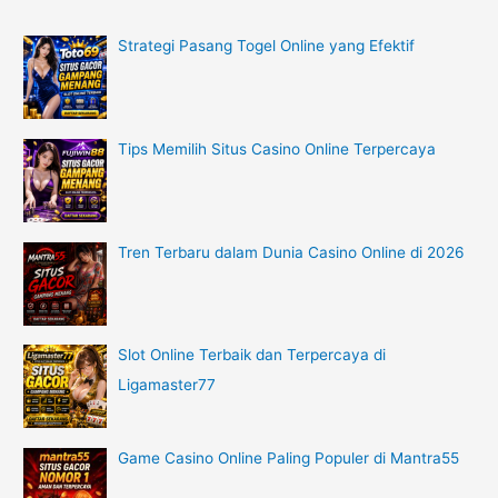
Strategi Pasang Togel Online yang Efektif
Tips Memilih Situs Casino Online Terpercaya
Tren Terbaru dalam Dunia Casino Online di 2026
Slot Online Terbaik dan Terpercaya di
Ligamaster77
Game Casino Online Paling Populer di Mantra55