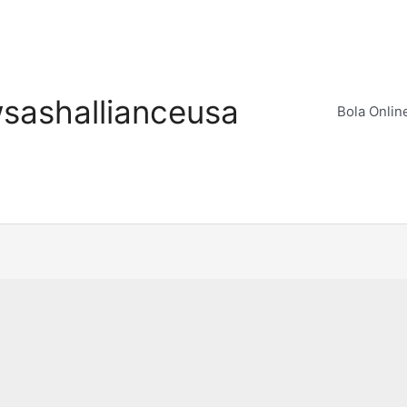
sashallianceusa
Bola Onlin