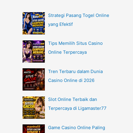
Strategi Pasang Togel Online
yang Efektif
Tips Memilih Situs Casino
Online Terpercaya
Tren Terbaru dalam Dunia
Casino Online di 2026
Slot Online Terbaik dan
Terpercaya di Ligamaster77
Game Casino Online Paling