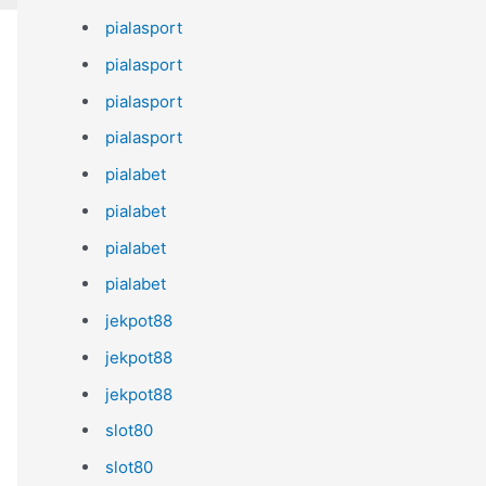
h
pialasport
f
pialasport
o
pialasport
r
pialasport
:
pialabet
pialabet
pialabet
pialabet
jekpot88
jekpot88
jekpot88
slot80
slot80