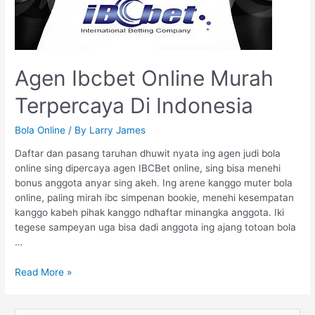
Agen Ibcbet Online Murah
Terpercaya Di Indonesia
Bola Online
/ By
Larry James
Daftar dan pasang taruhan dhuwit nyata ing agen judi bola
online sing dipercaya agen IBCBet online, sing bisa menehi
bonus anggota anyar sing akeh. Ing arene kanggo muter bola
online, paling mirah ibc simpenan bookie, menehi kesempatan
kanggo kabeh pihak kanggo ndhaftar minangka anggota. Iki
tegese sampeyan uga bisa dadi anggota ing ajang totoan bola
…
Agen
Read More »
Ibcbet
Online