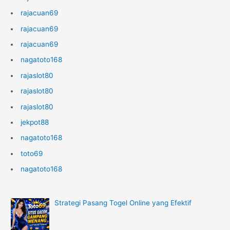
rajacuan69
rajacuan69
rajacuan69
nagatoto168
rajaslot80
rajaslot80
rajaslot80
jekpot88
nagatoto168
toto69
nagatoto168
Strategi Pasang Togel Online yang Efektif