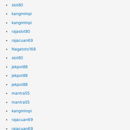
slot80
kangmimpi
kangmimpi
rajaslot80
rajacuan69
Nagatoto168
slot80
jekpot88
jekpot88
jekpot88
mantra55
mantra55
kangmimpi
rajacuan69
rajacuan69