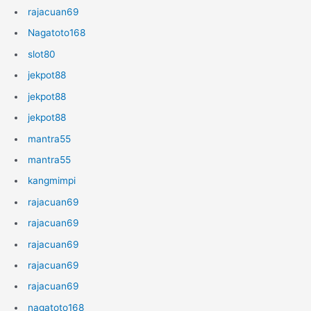
rajacuan69
Nagatoto168
slot80
jekpot88
jekpot88
jekpot88
mantra55
mantra55
kangmimpi
rajacuan69
rajacuan69
rajacuan69
rajacuan69
rajacuan69
nagatoto168