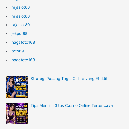
rajaslot80
rajaslot80
rajaslot80
jekpot88
nagatoto168
toto69
nagatoto168
Strategi Pasang Togel Online yang Efektif
Tips Memilih Situs Casino Online Terpercaya