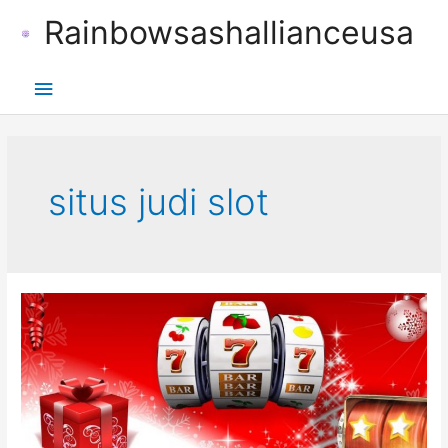
Skip
Rainbowsashallianceusa
to
content
Main
Menu
situs judi slot